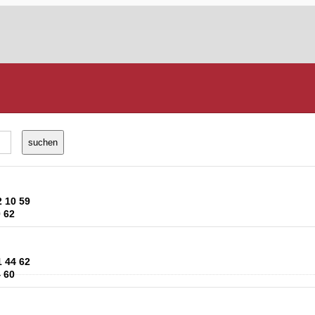
2 10 59
0 62
1 44 62
4 60