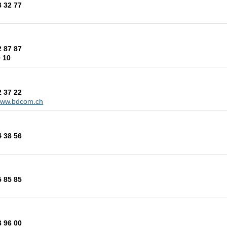
3 32 77
2 87 87
0 10
2 37 22
/www.bdcom.ch
4 38 56
5 85 85
3 96 00