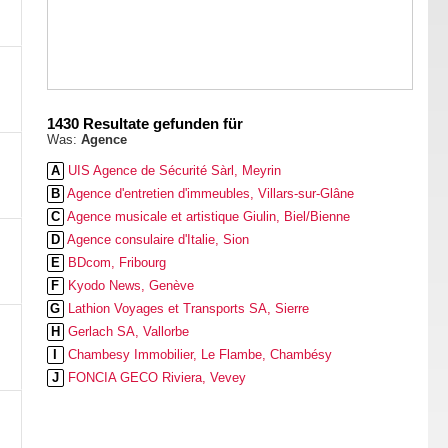
1430 Resultate gefunden für
Was:
Agence
A
UIS Agence de Sécurité Sàrl, Meyrin
B
Agence d'entretien d'immeubles, Villars-sur-Glâne
C
Agence musicale et artistique Giulin, Biel/Bienne
D
Agence consulaire d'Italie, Sion
E
BDcom, Fribourg
F
Kyodo News, Genève
G
Lathion Voyages et Transports SA, Sierre
H
Gerlach SA, Vallorbe
I
Chambesy Immobilier, Le Flambe, Chambésy
J
FONCIA GECO Riviera, Vevey