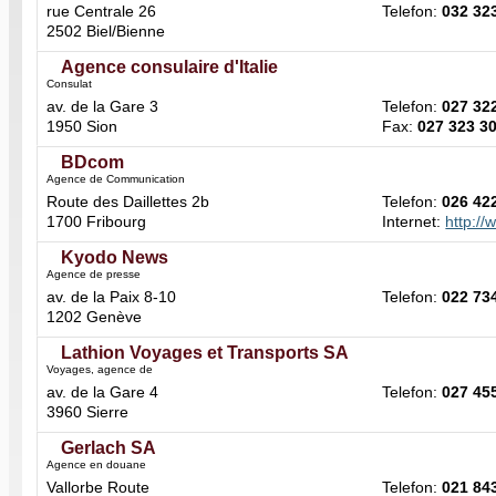
rue Centrale 26
Telefon:
032 32
2502 Biel/Bienne
Agence consulaire d'Italie
Consulat
av. de la Gare 3
Telefon:
027 32
1950 Sion
Fax:
027 323 3
BDcom
Agence de Communication
Route des Daillettes 2b
Telefon:
026 42
1700 Fribourg
Internet:
http:/
Kyodo News
Agence de presse
av. de la Paix 8-10
Telefon:
022 73
1202 Genève
Lathion Voyages et Transports SA
Voyages, agence de
av. de la Gare 4
Telefon:
027 45
3960 Sierre
Gerlach SA
Agence en douane
Vallorbe Route
Telefon:
021 84