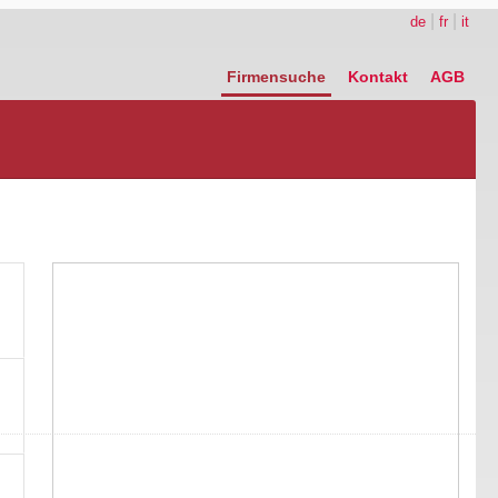
|
|
de
fr
it
Firmensuche
Kontakt
AGB