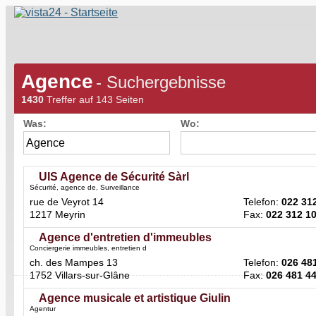
Agence
- Suchergebnisse
1430
Treffer auf 143 Seiten
Was:
Wo:
UIS Agence de Sécurité Sàrl
Sécurité, agence de, Surveillance
rue de Veyrot 14
Telefon:
022 31
1217 Meyrin
Fax:
022 312 1
Agence d'entretien d'immeubles
Conciergerie immeubles, entretien d
ch. des Mampes 13
Telefon:
026 48
1752 Villars-sur-Glâne
Fax:
026 481 4
Agence musicale et artistique Giulin
Agentur