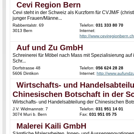
Cevi Region Bern
Cevi steht in der Schweiz als Kurzform für CVJM/F (christ
junger Frauen/Männe...
Rabbentalstr. 69
Telefon:
031 333 80 70
3013 Bern
Internet:
http://www.ceviregionbern.ch
Auf und Zu GmbH
Schreinerei für Möbel nach Mass mit Spezialisierung auf 
Schr...
Dorfstrasse 48
Telefon:
056 624 28 28
5606 Dintikon
Internet:
http://www.aufundz
Wirtschafts- und Handelsabteil
Chinesischen Botschaft in der S
Wirtschafts- und Handelsabteilung der Chinesischen Bots
J.V. Widmannstr. 7
Telefon:
031 951 14 01
3074 Muri b. Bern
Fax:
031 951 05 75
Malerei Kaili GmbH
Sämtliche Malerarbeiten, Innen- und Aussenrenovatione