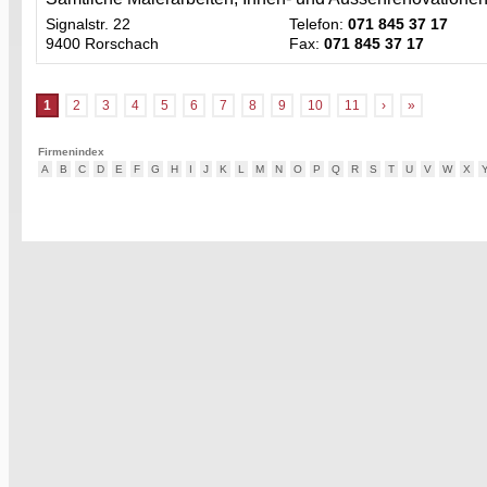
Signalstr. 22
Telefon:
071 845 37 17
9400 Rorschach
Fax:
071 845 37 17
1
2
3
4
5
6
7
8
9
10
11
›
»
Firmenindex
A
B
C
D
E
F
G
H
I
J
K
L
M
N
O
P
Q
R
S
T
U
V
W
X