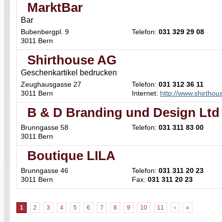
MarktBar
Bar
Bubenbergpl. 9
Telefon:
031 329 29 08
3011 Bern
Shirthouse AG
Geschenkartikel bedrucken
Zeughausgasse 27
Telefon:
031 312 36 11
3011 Bern
Internet:
http://www.shirthou
B & D Branding und Design Ltd
Brunngasse 58
Telefon:
031 311 83 00
3011 Bern
Boutique LILA
Brunngasse 46
Telefon:
031 311 20 23
3011 Bern
Fax:
031 311 20 23
1
2
3
4
5
6
7
8
9
10
11
›
»