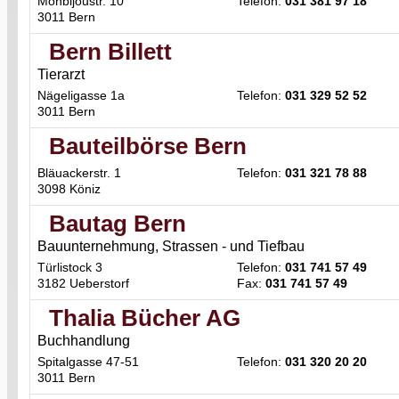
Monbijoustr. 10
Telefon:
031 381 97 18
3011 Bern
Bern Billett
Tierarzt
Nägeligasse 1a
Telefon:
031 329 52 52
3011 Bern
Bauteilbörse Bern
Bläuackerstr. 1
Telefon:
031 321 78 88
3098 Köniz
Bautag Bern
Bauunternehmung, Strassen - und Tiefbau
Türlistock 3
Telefon:
031 741 57 49
3182 Ueberstorf
Fax:
031 741 57 49
Thalia Bücher AG
Buchhandlung
Spitalgasse 47-51
Telefon:
031 320 20 20
3011 Bern