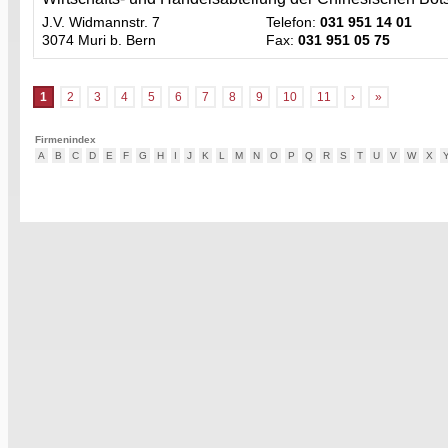
J.V. Widmannstr. 7
Telefon:
031 951 14 01
3074 Muri b. Bern
Fax:
031 951 05 75
1
2
3
4
5
6
7
8
9
10
11
›
»
Firmenindex
A
B
C
D
E
F
G
H
I
J
K
L
M
N
O
P
Q
R
S
T
U
V
W
X