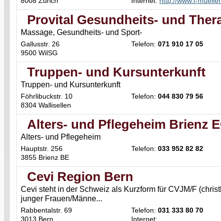
8008 Zürich
Internet:
http://www.t-muelle
Provital Gesundheits- und Ther
Massage, Gesundheits- und Sport-
Gallusstr. 26
Telefon:
071 910 17 05
9500 WilSG
Truppen- und Kursunterkunft
Truppen- und Kursunterkunft
Föhrlibuckstr. 10
Telefon:
044 830 79 56
8304 Wallisellen
Alters- und Pflegeheim Brienz
Alters- und Pflegeheim
Hauptstr. 256
Telefon:
033 952 82 82
3855 Brienz BE
Cevi Region Bern
Cevi steht in der Schweiz als Kurzform für CVJM/F (christ
junger Frauen/Männe...
Rabbentalstr. 69
Telefon:
031 333 80 70
3013 Bern
Internet: