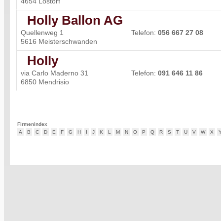
4654 Lostorf
Holly Ballon AG
Quellenweg 1
Telefon:
056 667 27 08
5616 Meisterschwanden
Holly
via Carlo Maderno 31
Telefon:
091 646 11 86
6850 Mendrisio
Firmenindex
A
B
C
D
E
F
G
H
I
J
K
L
M
N
O
P
Q
R
S
T
U
V
W
X