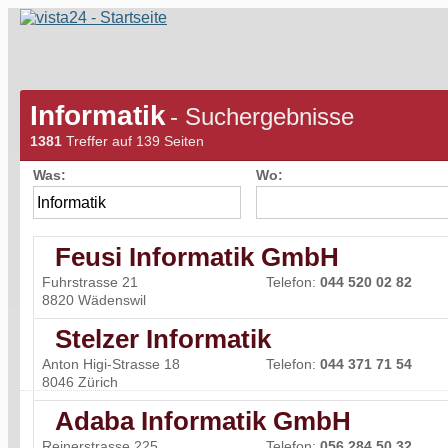
Informatik
- Suchergebnisse
1381
Treffer auf 139 Seiten
Was:
Wo:
Feusi Informatik GmbH
Fuhrstrasse 21
Telefon:
044 520 02 82
8820 Wädenswil
Stelzer Informatik
Anton Higi-Strasse 18
Telefon:
044 371 71 54
8046 Zürich
Adaba Informatik GmbH
Reinerstrasse 225
Telefon:
056 284 50 32