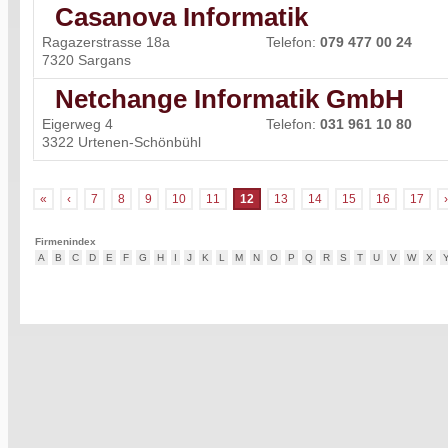
Casanova Informatik
Ragazerstrasse 18a
Telefon:
079 477 00 24
7320 Sargans
Netchange Informatik GmbH
Eigerweg 4
Telefon:
031 961 10 80
3322 Urtenen-Schönbühl
«
‹
7
8
9
10
11
12
13
14
15
16
17
›
Firmenindex
A
B
C
D
E
F
G
H
I
J
K
L
M
N
O
P
Q
R
S
T
U
V
W
X