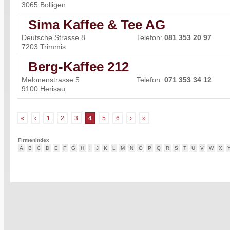
3065 Bolligen
Sima Kaffee & Tee AG
Deutsche Strasse 8
Telefon:
081 353 20 97
7203 Trimmis
Berg-Kaffee 212
Melonenstrasse 5
Telefon:
071 353 34 12
9100 Herisau
«
‹
1
2
3
4
5
6
›
»
Firmenindex
A
B
C
D
E
F
G
H
I
J
K
L
M
N
O
P
Q
R
S
T
U
V
W
X