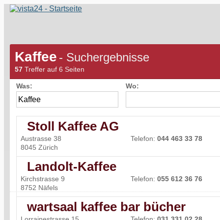
Kaffee
- Suchergebnisse
57
Treffer auf 6 Seiten
Was:
Wo:
Stoll Kaffee AG
Austrasse 38
Telefon:
044 463 33 78
8045 Zürich
Landolt-Kaffee
Kirchstrasse 9
Telefon:
055 612 36 76
8752 Näfels
wartsaal kaffee bar bücher
Lorrainestrasse 15
Telefon:
031 331 02 28