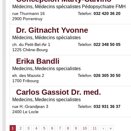
Médecins, Médecins spécialistes Pédopsychiatre FMH
rue Thurmann 16
Telefon:
032 420 36 20
2900 Porrentruy
Dr. Gitnacht Yvonne
Médecins, Médecins spécialistes
ch. du Petit-Bel-Air 1
Telefon:
022 348 50 05
1225 Chêne-Bourg
Erika Bandli
Medecins, Medecins specialistes
eh. des Mazots 2
Telefon:
026 305 30 50
1700 Fribourg
Carlos Gassiot Dr. med.
Medecins, Medecins specialistes
rue H.-Grandjean 3
Telefon:
032 931 36 37
2400 Le Locle
1
2
3
4
5
6
7
8
9
10
11
›
»