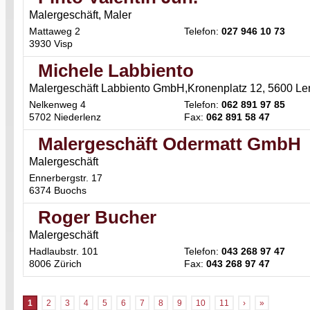
Malergeschäft, Maler
Mattaweg 2
Telefon:
027 946 10 73
3930 Visp
Michele Labbiento
Malergeschäft Labbiento GmbH,Kronenplatz 12, 5600 Len
Nelkenweg 4
Telefon:
062 891 97 85
5702 Niederlenz
Fax:
062 891 58 47
Malergeschäft Odermatt GmbH
Malergeschäft
Ennerbergstr. 17
6374 Buochs
Roger Bucher
Malergeschäft
Hadlaubstr. 101
Telefon:
043 268 97 47
8006 Zürich
Fax:
043 268 97 47
1
2
3
4
5
6
7
8
9
10
11
›
»