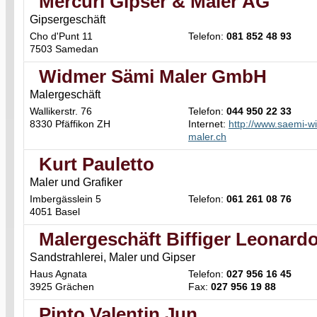
Mercuri Gipser & Maler AG
Gipsergeschäft
Cho d'Punt 11
Telefon:
081 852 48 93
7503 Samedan
Widmer Sämi Maler GmbH
Malergeschäft
Wallikerstr. 76
Telefon:
044 950 22 33
8330 Pfäffikon ZH
Internet:
http://www.saemi-w
maler.ch
Kurt Pauletto
Maler und Grafiker
Imbergässlein 5
Telefon:
061 261 08 76
4051 Basel
Malergeschäft Biffiger Leonard
Sandstrahlerei, Maler und Gipser
Haus Agnata
Telefon:
027 956 16 45
3925 Grächen
Fax:
027 956 19 88
Pinto Valentin Jun.