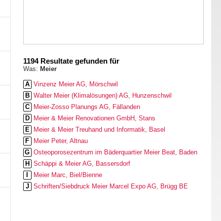
1194 Resultate gefunden für
Was:
Meier
A
Vinzenz Meier AG, Mörschwil
B
Walter Meier (Klimalösungen) AG, Hunzenschwil
C
Meier-Zosso Planungs AG, Fällanden
D
Meier & Meier Renovationen GmbH, Stans
E
Meier & Meier Treuhand und Informatik, Basel
F
Meier Peter, Altnau
G
Osteoporosezentrum im Bäderquartier Meier Beat, Baden
H
Schäppi & Meier AG, Bassersdorf
I
Meier Marc, Biel/Bienne
J
Schriften/Siebdruck Meier Marcel Expo AG, Brügg BE