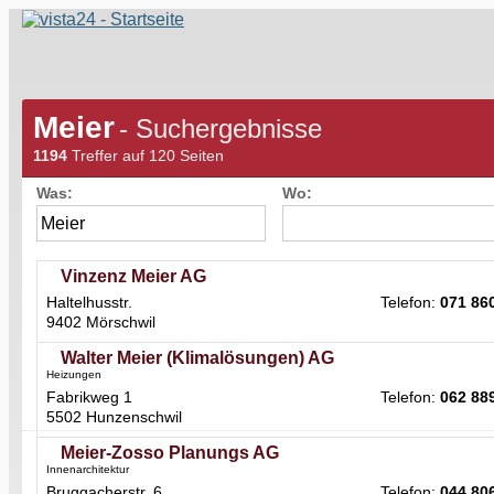
Meier
- Suchergebnisse
1194
Treffer auf 120 Seiten
Was:
Wo:
Vinzenz Meier AG
Haltelhusstr.
Telefon:
071 86
9402 Mörschwil
Walter Meier (Klimalösungen) AG
Heizungen
Fabrikweg 1
Telefon:
062 88
5502 Hunzenschwil
Meier-Zosso Planungs AG
Innenarchitektur
Bruggacherstr. 6
Telefon:
044 80