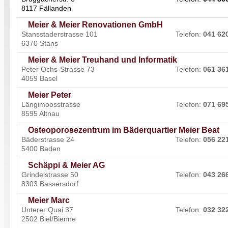
8117 Fällanden
Meier & Meier Renovationen GmbH
Stansstaderstrasse 101
Telefon:
041 62
6370 Stans
Meier & Meier Treuhand und Informatik
Peter Ochs-Strasse 73
Telefon:
061 36
4059 Basel
Meier Peter
Längimoosstrasse
Telefon:
071 69
8595 Altnau
Osteoporosezentrum im Bäderquartier Meier Beat
Bäderstrasse 24
Telefon:
056 22
5400 Baden
Schäppi & Meier AG
Grindelstrasse 50
Telefon:
043 26
8303 Bassersdorf
Meier Marc
Unterer Quai 37
Telefon:
032 32
2502 Biel/Bienne