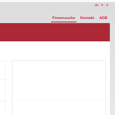
|
|
de
fr
it
Firmensuche
Kontakt
AGB