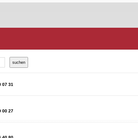
0 07 31
9 00 27
6 40 80