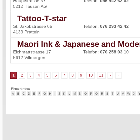
Hauptstrasse 37
Telefon:
056 442 62 62
5212 Hausen AG
Tattoo-T-star
St. Jakobstrasse 66
Telefon:
076 293 42 42
4133 Pratteln
Maori Ink & Japanese and Mode
Eichmattstrasse 17
Telefon:
076 258 03 10
5612 Villmergen
1
2
3
4
5
6
7
8
9
10
11
›
»
Firmenindex
A
B
C
D
E
F
G
H
I
J
K
L
M
N
O
P
Q
R
S
T
U
V
W
X