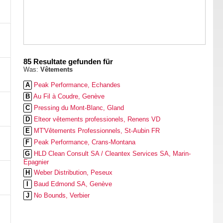
85 Resultate gefunden für
Was:
Vêtements
A
Peak Performance, Echandes
B
Au Fil à Coudre, Genève
C
Pressing du Mont-Blanc, Gland
D
Elteor vêtements professionels, Renens VD
E
MT'Vêtements Professionnels, St-Aubin FR
F
Peak Performance, Crans-Montana
G
HLD Clean Consult SA / Cleantex Services SA, Marin-
Epagnier
H
Weber Distribution, Peseux
I
Baud Edmond SA, Genève
J
No Bounds, Verbier