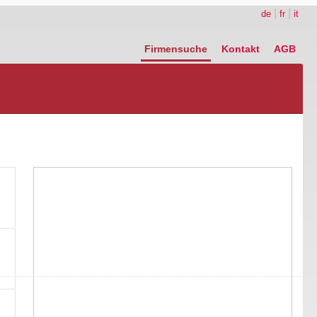
|
|
de
fr
it
Firmensuche
Kontakt
AGB