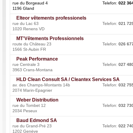
rue du Borgeaud 4
Telefon:
022 36
1196 Gland
Elteor vêtements professionels
rue du Lac 63
Telefon:
021 72
1020 Renens VD
MT'Vêtements Professionnels
route du Château 23
Telefon:
026 67
1566 St-Aubin FR
Peak Performance
rue Centrale 3
Telefon:
027 48
3963 Crans-Montana
HLD Clean Consult SA / Cleantex Services SA
av. des Champs-Montants 14b
Telefon:
032 75
2074 Marin-Epagnier
Weber Distribution
rue du Tombet 12
Telefon:
032 73
2034 Peseux
Baud Edmond SA
rue du Grand-Pré 23
Telefon:
022 74
1202 Genève