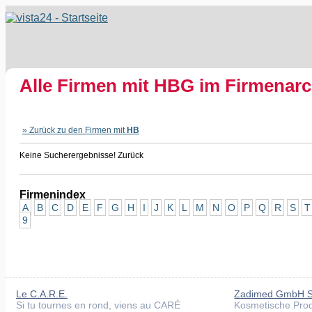
Alle Firmen mit
HBG
im Firmenarc
» Zurück zu den Firmen mit
HB
Keine Sucherergebnisse! Zurück
Firmenindex
A
B
C
D
E
F
G
H
I
J
K
L
M
N
O
P
Q
R
S
T
9
Le C.A.R.E.
Zadimed GmbH S
Si tu tournes en rond, viens au CARÉ
Kosmetische Prod