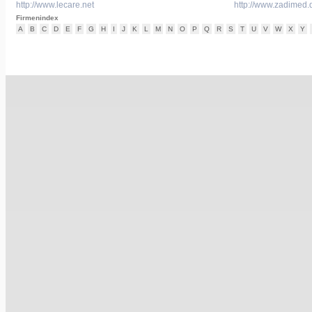
http://www.lecare.net
http://www.zadimed.
Firmenindex
A
B
C
D
E
F
G
H
I
J
K
L
M
N
O
P
Q
R
S
T
U
V
W
X
Y