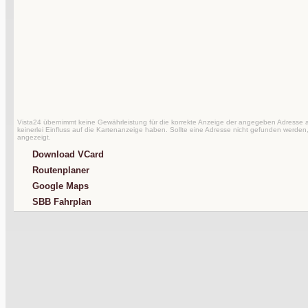
Vista24 übernimmt keine Gewährleistung für die korrekte Anzeige der angegeben Adresse au
keinerlei Einfluss auf die Kartenanzeige haben. Sollte eine Adresse nicht gefunden werden,
angezeigt.
Download VCard
Routenplaner
Google Maps
SBB Fahrplan