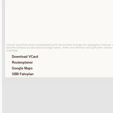
Vista24 übernimmt keine Gewährleistung für die korrekte Anzeige der angegeben Adresse au
keinerlei Einfluss auf die Kartenanzeige haben. Sollte eine Adresse nicht gefunden werden,
angezeigt.
Download VCard
Routenplaner
Google Maps
SBB Fahrplan