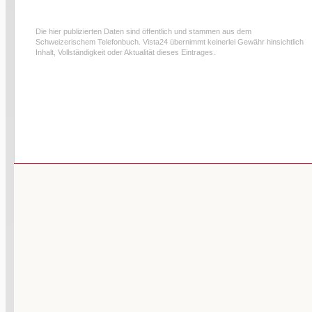
Die hier publizierten Daten sind öffentlich und stammen aus dem
Schweizerischem Telefonbuch. Vista24 übernimmt keinerlei Gewähr hinsichtlich
Inhalt, Vollständigkeit oder Aktualität dieses Eintrages.