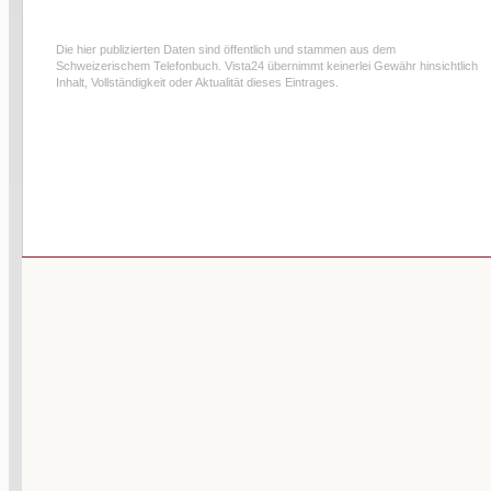
Die hier publizierten Daten sind öffentlich und stammen aus dem
Schweizerischem Telefonbuch. Vista24 übernimmt keinerlei Gewähr hinsichtlich
Inhalt, Vollständigkeit oder Aktualität dieses Eintrages.