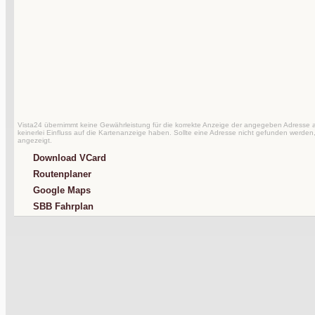
Vista24 übernimmt keine Gewährleistung für die korrekte Anzeige der angegeben Adresse au
keinerlei Einfluss auf die Kartenanzeige haben. Sollte eine Adresse nicht gefunden werden,
angezeigt.
Download VCard
Routenplaner
Google Maps
SBB Fahrplan