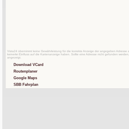
Vista24 übernimmt keine Gewährleistung für die korrekte Anzeige der angegeben Adresse au
keinerlei Einfluss auf die Kartenanzeige haben. Sollte eine Adresse nicht gefunden werden,
angezeigt.
Download VCard
Routenplaner
Google Maps
SBB Fahrplan