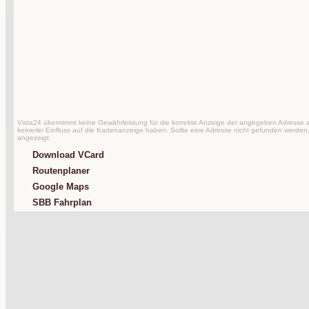
Vista24 übernimmt keine Gewährleistung für die korrekte Anzeige der angegeben Adresse au
keinerlei Einfluss auf die Kartenanzeige haben. Sollte eine Adresse nicht gefunden werden,
angezeigt.
Download VCard
Routenplaner
Google Maps
SBB Fahrplan