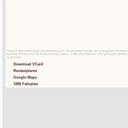
Vista24 übernimmt keine Gewährleistung für die korrekte Anzeige der angegeben Adresse au
keinerlei Einfluss auf die Kartenanzeige haben. Sollte eine Adresse nicht gefunden werden,
angezeigt.
Download VCard
Routenplaner
Google Maps
SBB Fahrplan