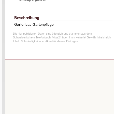
Beschreibung
Gartenbau Gartenpflege
Die hier publizierten Daten sind öffentlich und stammen aus dem
Schweizerischem Telefonbuch. Vista24 übernimmt keinerlei Gewähr hinsichtlich
Inhalt, Vollständigkeit oder Aktualität dieses Eintrages.