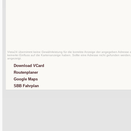
Vista24 übernimmt keine Gewährleistung für die korrekte Anzeige der angegeben Adresse au
keinerlei Einfluss auf die Kartenanzeige haben. Sollte eine Adresse nicht gefunden werden,
angezeigt.
Download VCard
Routenplaner
Google Maps
SBB Fahrplan