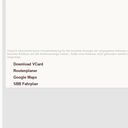
Vista24 übernimmt keine Gewährleistung für die korrekte Anzeige der angegeben Adresse au
keinerlei Einfluss auf die Kartenanzeige haben. Sollte eine Adresse nicht gefunden werden,
angezeigt.
Download VCard
Routenplaner
Google Maps
SBB Fahrplan