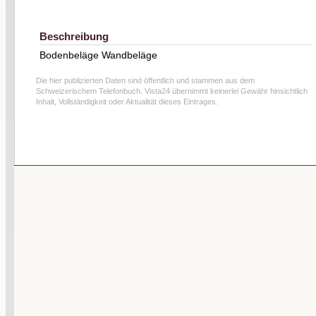
Beschreibung
Bodenbeläge Wandbeläge
Die hier publizierten Daten sind öffentlich und stammen aus dem
Schweizerischem Telefonbuch. Vista24 übernimmt keinerlei Gewähr hinsichtlich
Inhalt, Vollständigkeit oder Aktualität dieses Eintrages.