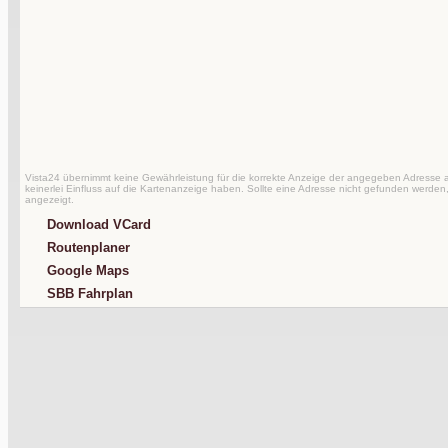
Vista24 übernimmt keine Gewährleistung für die korrekte Anzeige der angegeben Adresse au
keinerlei Einfluss auf die Kartenanzeige haben. Sollte eine Adresse nicht gefunden werden,
angezeigt.
Download VCard
Routenplaner
Google Maps
SBB Fahrplan