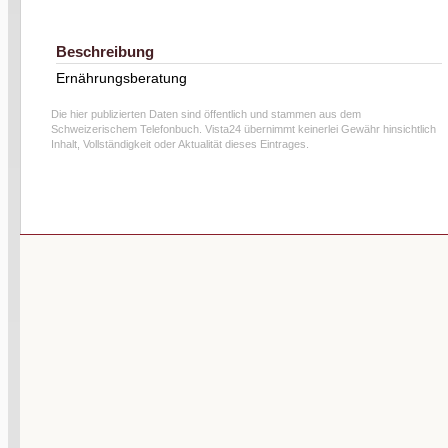
Beschreibung
Ernährungsberatung
Die hier publizierten Daten sind öffentlich und stammen aus dem
Schweizerischem Telefonbuch. Vista24 übernimmt keinerlei Gewähr hinsichtlich
Inhalt, Vollständigkeit oder Aktualität dieses Eintrages.