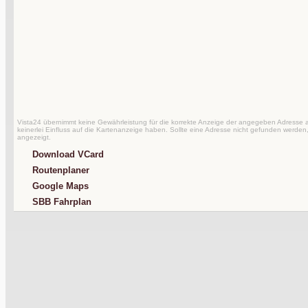
Vista24 übernimmt keine Gewährleistung für die korrekte Anzeige der angegeben Adresse au
keinerlei Einfluss auf die Kartenanzeige haben. Sollte eine Adresse nicht gefunden werden,
angezeigt.
Download VCard
Routenplaner
Google Maps
SBB Fahrplan