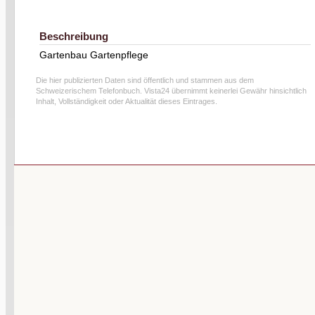
Beschreibung
Gartenbau Gartenpflege
Die hier publizierten Daten sind öffentlich und stammen aus dem
Schweizerischem Telefonbuch. Vista24 übernimmt keinerlei Gewähr hinsichtlich
Inhalt, Vollständigkeit oder Aktualität dieses Eintrages.