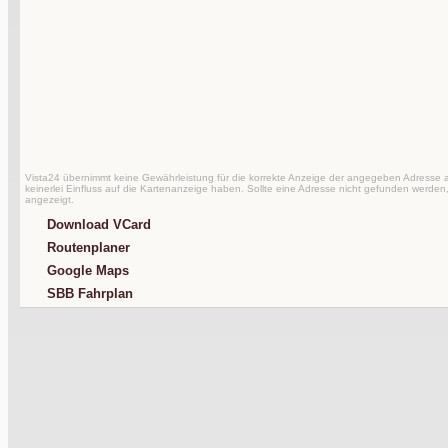
Vista24 übernimmt keine Gewährleistung für die korrekte Anzeige der angegeben Adresse au
keinerlei Einfluss auf die Kartenanzeige haben. Sollte eine Adresse nicht gefunden werden,
angezeigt.
Download VCard
Routenplaner
Google Maps
SBB Fahrplan