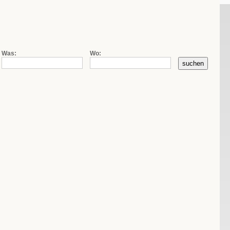
|
|
de
fr
it
Firmensuche
Kontakt
AGB
Was:
Wo: