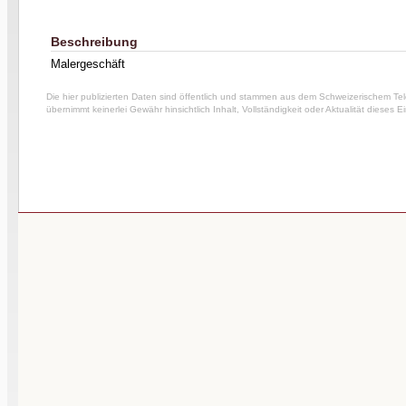
Beschreibung
Malergeschäft
Die hier publizierten Daten sind öffentlich und stammen aus dem Schweizerischem Te
übernimmt keinerlei Gewähr hinsichtlich Inhalt, Vollständigkeit oder Aktualität dieses E