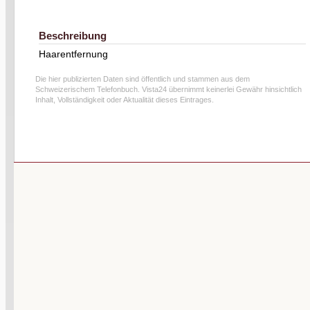
Beschreibung
Haarentfernung
Die hier publizierten Daten sind öffentlich und stammen aus dem
Schweizerischem Telefonbuch. Vista24 übernimmt keinerlei Gewähr hinsichtlich
Inhalt, Vollständigkeit oder Aktualität dieses Eintrages.