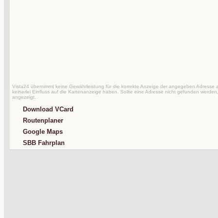
Vista24 übernimmt keine Gewährleistung für die korrekte Anzeige der angegeben Adresse au
keinerlei Einfluss auf die Kartenanzeige haben. Sollte eine Adresse nicht gefunden werden,
angezeigt.
Download VCard
Routenplaner
Google Maps
SBB Fahrplan