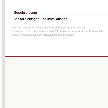
Beschreibung
Sanitäre Anlagen und Installationen
Die hier publizierten Daten sind öffentlich und stammen aus dem
Schweizerischem Telefonbuch. Vista24 übernimmt keinerlei Gewähr hinsichtlich
Inhalt, Vollständigkeit oder Aktualität dieses Eintrages.