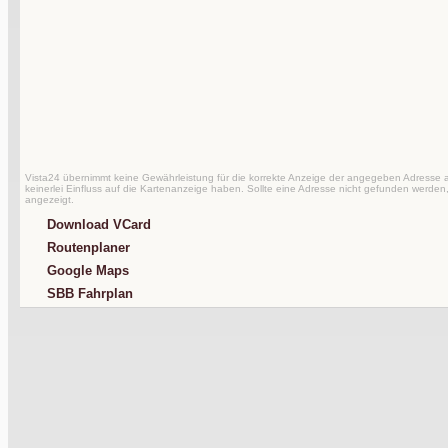
Vista24 übernimmt keine Gewährleistung für die korrekte Anzeige der angegeben Adresse au
keinerlei Einfluss auf die Kartenanzeige haben. Sollte eine Adresse nicht gefunden werden,
angezeigt.
Download VCard
Routenplaner
Google Maps
SBB Fahrplan