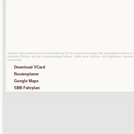
Vista24 übernimmt keine Gewährleistung für die korrekte Anzeige der angegeben Adresse au
keinerlei Einfluss auf die Kartenanzeige haben. Sollte eine Adresse nicht gefunden werden,
angezeigt.
Download VCard
Routenplaner
Google Maps
SBB Fahrplan