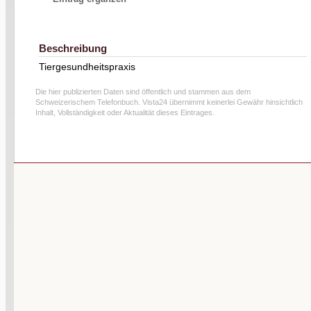
Beschreibung
Tiergesundheitspraxis
Die hier publizierten Daten sind öffentlich und stammen aus dem
Schweizerischem Telefonbuch. Vista24 übernimmt keinerlei Gewähr hinsichtlich
Inhalt, Vollständigkeit oder Aktualität dieses Eintrages.