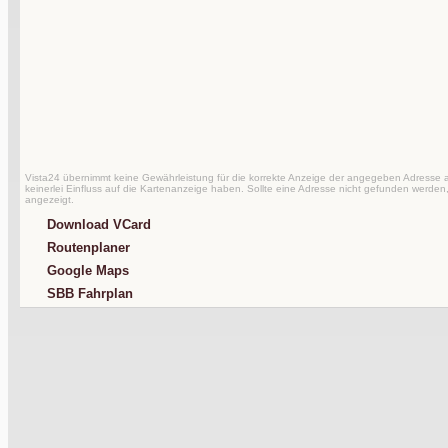
Vista24 übernimmt keine Gewährleistung für die korrekte Anzeige der angegeben Adresse au
keinerlei Einfluss auf die Kartenanzeige haben. Sollte eine Adresse nicht gefunden werden,
angezeigt.
Download VCard
Routenplaner
Google Maps
SBB Fahrplan