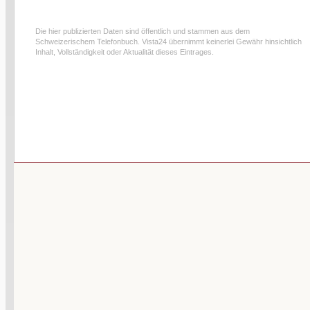
Die hier publizierten Daten sind öffentlich und stammen aus dem
Schweizerischem Telefonbuch. Vista24 übernimmt keinerlei Gewähr hinsichtlich
Inhalt, Vollständigkeit oder Aktualität dieses Eintrages.