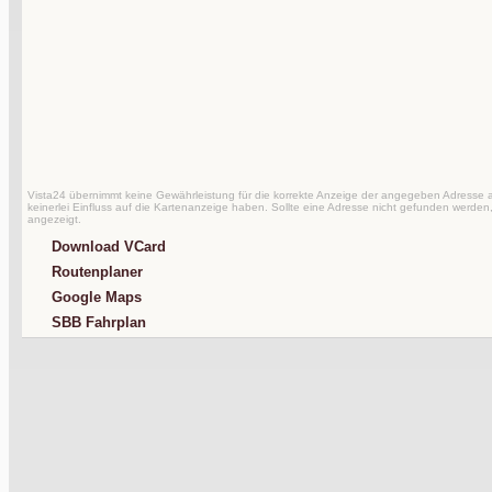
Vista24 übernimmt keine Gewährleistung für die korrekte Anzeige der angegeben Adresse au
keinerlei Einfluss auf die Kartenanzeige haben. Sollte eine Adresse nicht gefunden werden,
angezeigt.
Download VCard
Routenplaner
Google Maps
SBB Fahrplan