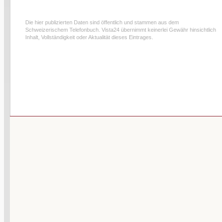
Die hier publizierten Daten sind öffentlich und stammen aus dem
Schweizerischem Telefonbuch. Vista24 übernimmt keinerlei Gewähr hinsichtlich
Inhalt, Vollständigkeit oder Aktualität dieses Eintrages.