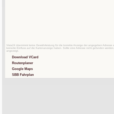
Vista24 übernimmt keine Gewährleistung für die korrekte Anzeige der angegeben Adresse au
keinerlei Einfluss auf die Kartenanzeige haben. Sollte eine Adresse nicht gefunden werden,
angezeigt.
Download VCard
Routenplaner
Google Maps
SBB Fahrplan