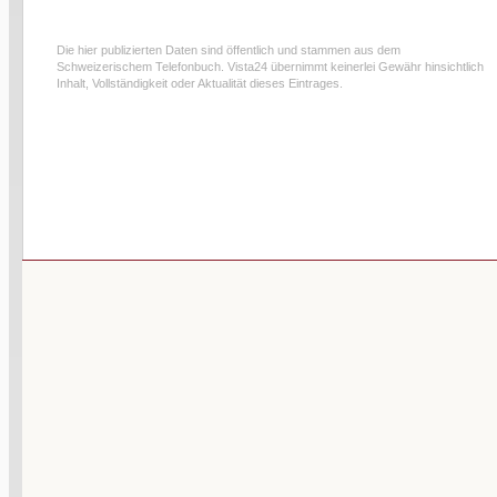
Die hier publizierten Daten sind öffentlich und stammen aus dem
Schweizerischem Telefonbuch. Vista24 übernimmt keinerlei Gewähr hinsichtlich
Inhalt, Vollständigkeit oder Aktualität dieses Eintrages.