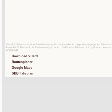
Vista24 übernimmt keine Gewährleistung für die korrekte Anzeige der angegeben Adresse au
keinerlei Einfluss auf die Kartenanzeige haben. Sollte eine Adresse nicht gefunden werden,
angezeigt.
Download VCard
Routenplaner
Google Maps
SBB Fahrplan