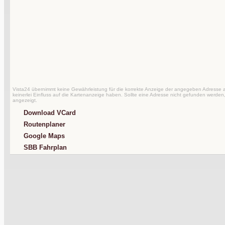
Vista24 übernimmt keine Gewährleistung für die korrekte Anzeige der angegeben Adresse au
keinerlei Einfluss auf die Kartenanzeige haben. Sollte eine Adresse nicht gefunden werden,
angezeigt.
Download VCard
Routenplaner
Google Maps
SBB Fahrplan