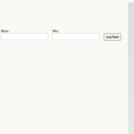
|
|
de
fr
it
Firmensuche
Kontakt
AGB
Was:
Wo: