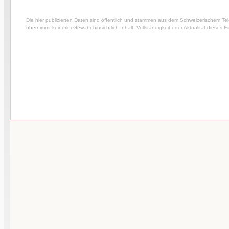
Die hier publizierten Daten sind öffentlich und stammen aus dem Schweizerischem Te
übernimmt keinerlei Gewähr hinsichtlich Inhalt, Vollständigkeit oder Aktualität dieses E