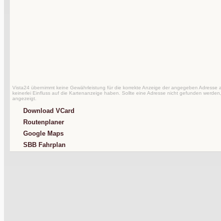
Vista24 übernimmt keine Gewährleistung für die korrekte Anzeige der angegeben Adresse au
keinerlei Einfluss auf die Kartenanzeige haben. Sollte eine Adresse nicht gefunden werden,
angezeigt.
Download VCard
Routenplaner
Google Maps
SBB Fahrplan