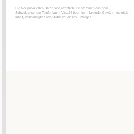
Die hier publizierten Daten sind öffentlich und stammen aus dem
Schweizerischem Telefonbuch. Vista24 übernimmt keinerlei Gewähr hinsichtlich
Inhalt, Vollständigkeit oder Aktualität dieses Eintrages.