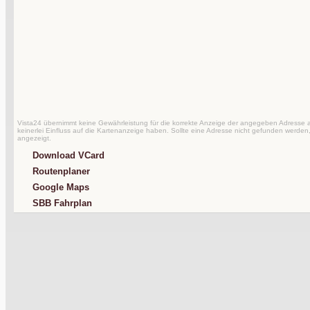
Vista24 übernimmt keine Gewährleistung für die korrekte Anzeige der angegeben Adresse au
keinerlei Einfluss auf die Kartenanzeige haben. Sollte eine Adresse nicht gefunden werden,
angezeigt.
Download VCard
Routenplaner
Google Maps
SBB Fahrplan