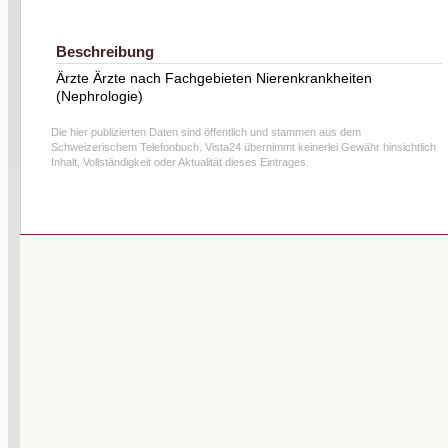
Beschreibung
Ärzte Ärzte nach Fachgebieten Nierenkrankheiten
(Nephrologie)
Die hier publizierten Daten sind öffentlich und stammen aus dem
Schweizerischem Telefonbuch. Vista24 übernimmt keinerlei Gewähr hinsichtlich
Inhalt, Vollständigkeit oder Aktualität dieses Eintrages.