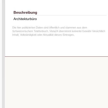
Beschreibung
Architekturbüro
Die hier publizierten Daten sind öffentlich und stammen aus dem
Schweizerischem Telefonbuch. Vista24 übernimmt keinerlei Gewähr hinsichtlich
Inhalt, Vollständigkeit oder Aktualität dieses Eintrages.