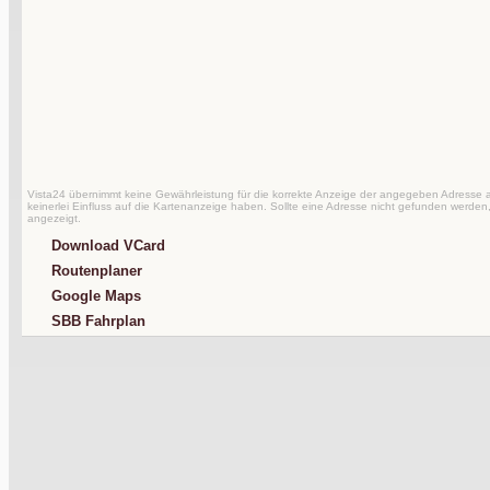
Vista24 übernimmt keine Gewährleistung für die korrekte Anzeige der angegeben Adresse au
keinerlei Einfluss auf die Kartenanzeige haben. Sollte eine Adresse nicht gefunden werden,
angezeigt.
Download VCard
Routenplaner
Google Maps
SBB Fahrplan