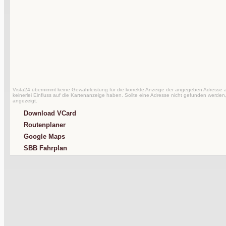
Vista24 übernimmt keine Gewährleistung für die korrekte Anzeige der angegeben Adresse au
keinerlei Einfluss auf die Kartenanzeige haben. Sollte eine Adresse nicht gefunden werden,
angezeigt.
Download VCard
Routenplaner
Google Maps
SBB Fahrplan