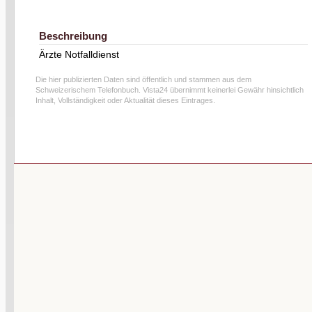
Beschreibung
Ärzte Notfalldienst
Die hier publizierten Daten sind öffentlich und stammen aus dem
Schweizerischem Telefonbuch. Vista24 übernimmt keinerlei Gewähr hinsichtlich
Inhalt, Vollständigkeit oder Aktualität dieses Eintrages.