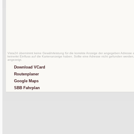
Vista24 übernimmt keine Gewährleistung für die korrekte Anzeige der angegeben Adresse au
keinerlei Einfluss auf die Kartenanzeige haben. Sollte eine Adresse nicht gefunden werden,
angezeigt.
Download VCard
Routenplaner
Google Maps
SBB Fahrplan