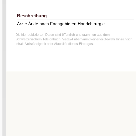
Beschreibung
Ärzte Ärzte nach Fachgebieten Handchirurgie
Die hier publizierten Daten sind öffentlich und stammen aus dem
Schweizerischem Telefonbuch. Vista24 übernimmt keinerlei Gewähr hinsichtlich
Inhalt, Vollständigkeit oder Aktualität dieses Eintrages.