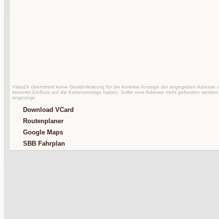
Vista24 übernimmt keine Gewährleistung für die korrekte Anzeige der angegeben Adresse au
keinerlei Einfluss auf die Kartenanzeige haben. Sollte eine Adresse nicht gefunden werden,
angezeigt.
Download VCard
Routenplaner
Google Maps
SBB Fahrplan