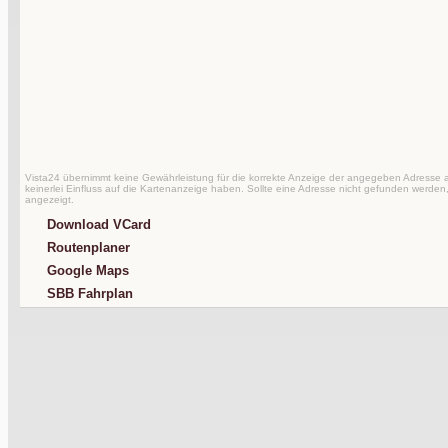
Vista24 übernimmt keine Gewährleistung für die korrekte Anzeige der angegeben Adresse au
keinerlei Einfluss auf die Kartenanzeige haben. Sollte eine Adresse nicht gefunden werden,
angezeigt.
Download VCard
Routenplaner
Google Maps
SBB Fahrplan