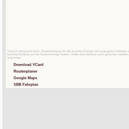
Vista24 übernimmt keine Gewährleistung für die korrekte Anzeige der angegeben Adresse au
keinerlei Einfluss auf die Kartenanzeige haben. Sollte eine Adresse nicht gefunden werden,
angezeigt.
Download VCard
Routenplaner
Google Maps
SBB Fahrplan