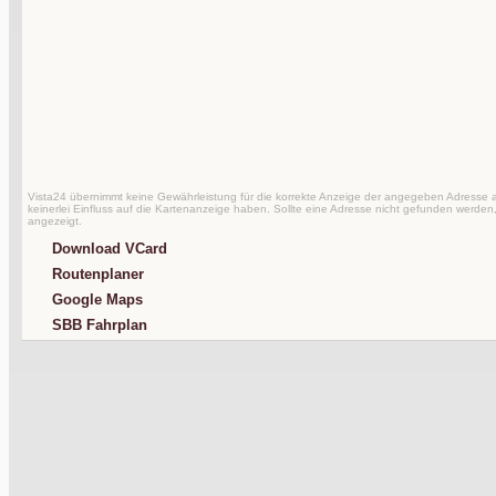
Vista24 übernimmt keine Gewährleistung für die korrekte Anzeige der angegeben Adresse au
keinerlei Einfluss auf die Kartenanzeige haben. Sollte eine Adresse nicht gefunden werden,
angezeigt.
Download VCard
Routenplaner
Google Maps
SBB Fahrplan