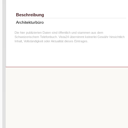
Beschreibung
Architekturbüro
Die hier publizierten Daten sind öffentlich und stammen aus dem
Schweizerischem Telefonbuch. Vista24 übernimmt keinerlei Gewähr hinsichtlich
Inhalt, Vollständigkeit oder Aktualität dieses Eintrages.