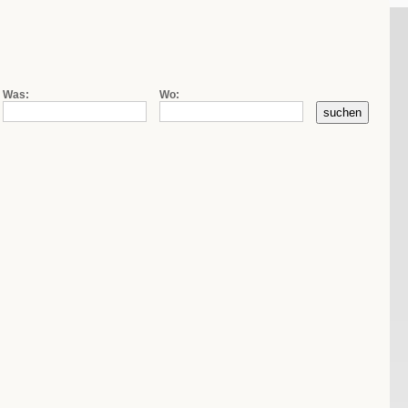
|
|
de
fr
it
Firmensuche
Kontakt
AGB
Was:
Wo: