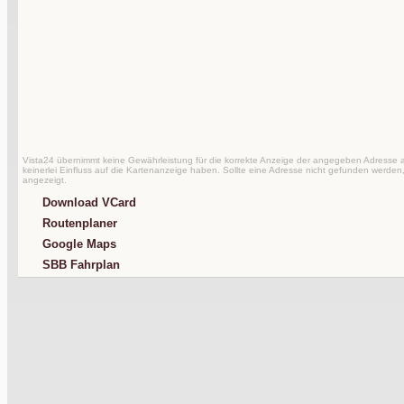
Vista24 übernimmt keine Gewährleistung für die korrekte Anzeige der angegeben Adresse au
keinerlei Einfluss auf die Kartenanzeige haben. Sollte eine Adresse nicht gefunden werden,
angezeigt.
Download VCard
Routenplaner
Google Maps
SBB Fahrplan