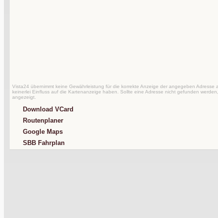
Vista24 übernimmt keine Gewährleistung für die korrekte Anzeige der angegeben Adresse au
keinerlei Einfluss auf die Kartenanzeige haben. Sollte eine Adresse nicht gefunden werden,
angezeigt.
Download VCard
Routenplaner
Google Maps
SBB Fahrplan