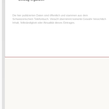
Die hier publizierten Daten sind öffentlich und stammen aus dem
Schweizerischem Telefonbuch. Vista24 übernimmt keinerlei Gewähr hinsichtlich
Inhalt, Vollständigkeit oder Aktualität dieses Eintrages.