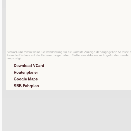
Vista24 übernimmt keine Gewährleistung für die korrekte Anzeige der angegeben Adresse au
keinerlei Einfluss auf die Kartenanzeige haben. Sollte eine Adresse nicht gefunden werden,
angezeigt.
Download VCard
Routenplaner
Google Maps
SBB Fahrplan