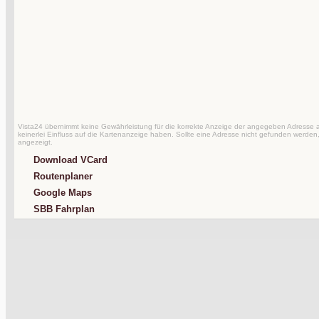
Vista24 übernimmt keine Gewährleistung für die korrekte Anzeige der angegeben Adresse au
keinerlei Einfluss auf die Kartenanzeige haben. Sollte eine Adresse nicht gefunden werden,
angezeigt.
Download VCard
Routenplaner
Google Maps
SBB Fahrplan