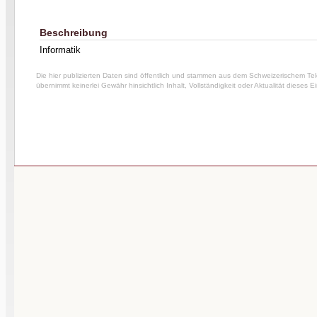
Beschreibung
Informatik
Die hier publizierten Daten sind öffentlich und stammen aus dem Schweizerischem Te
übernimmt keinerlei Gewähr hinsichtlich Inhalt, Vollständigkeit oder Aktualität dieses E