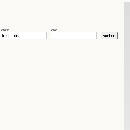
|
|
de
fr
it
Firmensuche
Kontakt
AGB
Was:
Wo: