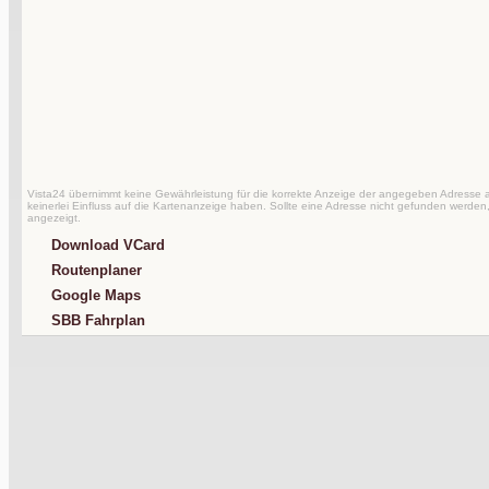
Vista24 übernimmt keine Gewährleistung für die korrekte Anzeige der angegeben Adresse au
keinerlei Einfluss auf die Kartenanzeige haben. Sollte eine Adresse nicht gefunden werden,
angezeigt.
Download VCard
Routenplaner
Google Maps
SBB Fahrplan