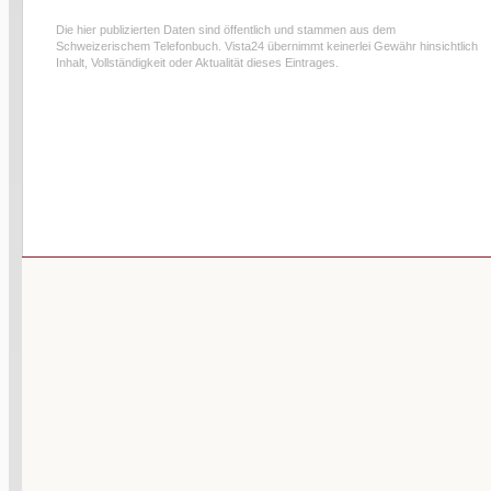
Die hier publizierten Daten sind öffentlich und stammen aus dem
Schweizerischem Telefonbuch. Vista24 übernimmt keinerlei Gewähr hinsichtlich
Inhalt, Vollständigkeit oder Aktualität dieses Eintrages.